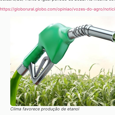
https://globorural.globo.com/opiniao/vozes-do-agro/noti
Clima favorece produção de etanol