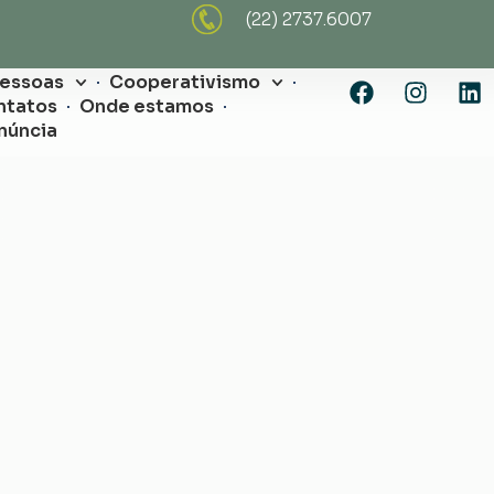
(22) 2737.6007
Pessoas
Cooperativismo
ntatos
Onde estamos
núncia