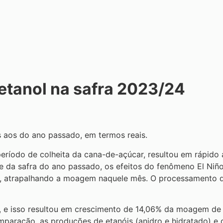
etanol na safra 2023/24
s aos do ano passado, em termos reais.
eríodo de colheita da cana-de-açúcar, resultou em rápido 
e da safra do ano passado, os efeitos do fenômeno El Niñ
/23, atrapalhando a moagem naquele mês. O processamento
r, e isso resultou em crescimento de 14,06% da moagem de c
mparação, as produções de etanóis (anidro e hidratado) e