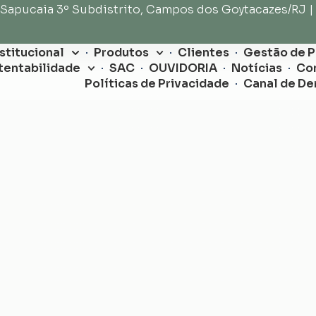
 Sapucaia 3º Subdistrito, Campos dos Goytacazes/RJ |
nstitucional
Produtos
Clientes
Gestão de 
tentabilidade
SAC
OUVIDORIA
Notícias
Co
Políticas de Privacidade
Canal de De