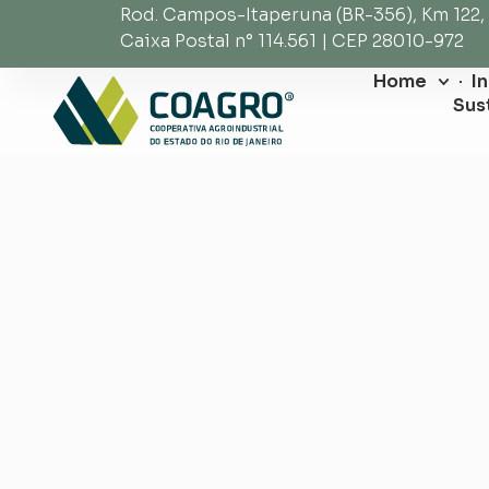
Rod. Campos-Itaperuna (BR-356), Km 122,
Caixa Postal n° 114.561 | CEP 28010-972
Home
I
Sus