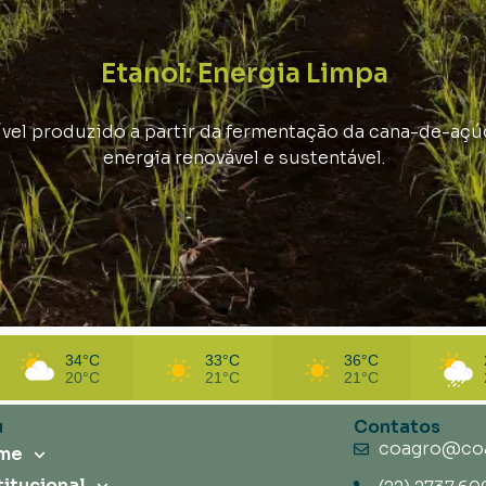
Etanol: Energia Limpa
el produzido a partir da fermentação da cana-de-açúc
energia renovável e sustentável.
34°C
33°C
36°C
20°C
21°C
21°C
u
Contatos
coagro@coa
me
titucional