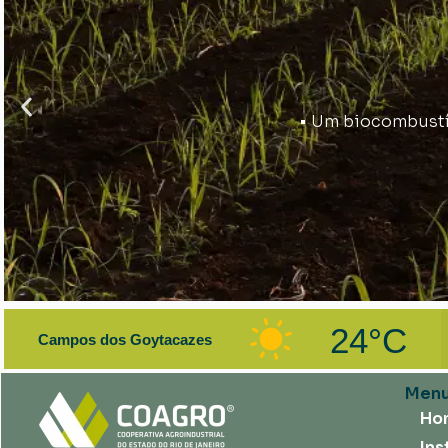
• Um biocombustív
24°C
Campos dos Goytacazes
Men
Ho
Ins