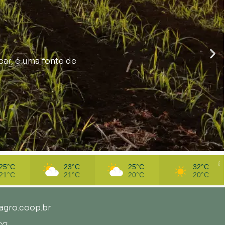
ar, é uma fonte de
25°C
23°C
25°C
32°C
21°C
21°C
20°C
20°C
gro.coop.br